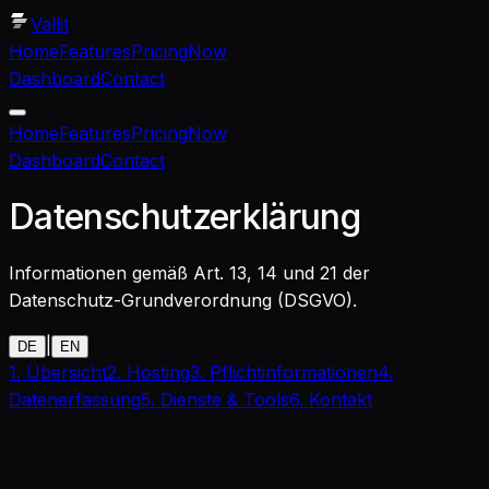
Vallit
Home
Features
Pricing
Now
Dashboard
Contact
Home
Features
Pricing
Now
Dashboard
Contact
Datenschutzerklärung
Informationen gemäß Art. 13, 14 und 21 der
Datenschutz-Grundverordnung (DSGVO).
|
DE
EN
1. Übersicht
2. Hosting
3. Pflichtinformationen
4.
Datenerfassung
5. Dienste & Tools
6. Kontakt